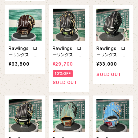
RN54FS ブラ
R935FS ブラ
RNP6FS ブラ
ック 硬式野
ック 硬式野
ック 硬式野
球 硬式グロー
球 硬式グロー
球 硬式グロー
ブ
ブ
ブ
Rawlings ロ
Rawlings ロ
Rawlings ロ
ーリングス 硬
ーリングス 軟
ーリングス 軟
式グラブ 内野
式グラブ 外野
式グラブ 投手
¥63,800
¥29,700
¥33,000
手用 HOH P
手用 HOH® P
用 HOH® PR
10%OFF
REMIUM GH6
RO EXCEL Wiz
O EXCEL Wiza
SOLD OUT
HPCK45 エス
ard #02 GR5H
rd #02 GR5H
SOLD OUT
プレッソ キャメ
W2B87MG
W2A15MG ブ
ル 硬式野球
ブラック
ラック
硬式グローブ