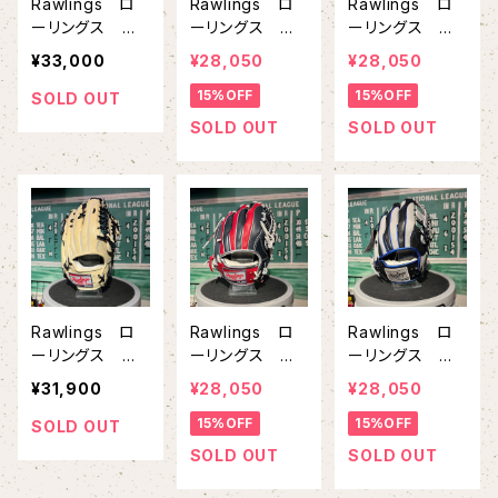
Rawlings ロ
Rawlings ロ
Rawlings ロ
ーリングス 軟
ーリングス 軟
ーリングス 軟
式グラブ 内野
式グラブ 内野
式グラブ 内野
¥33,000
¥28,050
¥28,050
手用 HOH® P
手用 HOH® H
手用 HOH P
15%OFF
15%OFF
RO EXCEL Wiz
ERITAGE PRO
RO EXCEL
SOLD OUT
ard #02 GR5H
–JEANS- N6
Wizard＃02
SOLD OUT
SOLD OUT
W2CK4MG
2 ダークグリー
A15MG サック
ブラック
ン
ス キャメル
Rawlings ロ
Rawlings ロ
Rawlings ロ
ーリングス 軟
ーリングス 軟
ーリングス 軟
式グラブ 内野
式グラブ 内野
式グラブ 内野
¥31,900
¥28,050
¥28,050
手用 HOH P
手用 HOH P
手用 HOH P
15%OFF
15%OFF
RO EXCEL
RO EXCEL
RO EXCEL
SOLD OUT
Wizard＃02
Wizard＃02
Wizard＃02
SOLD OUT
SOLD OUT
B88MG キャメ
COLORS CK
COLORS CK
ル ブラック
4MG ネイビ
4MG ブラッ