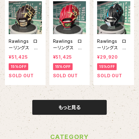
Rawlings ロ
Rawlings ロ
Rawlings ロ
ーリングス 硬
ーリングス 硬
ーリングス 軟
式グラブ 内野
式グラブ 内野
式グラブ 投手
¥51,425
¥51,425
¥29,920
手用 PRO PR
手用 PRO PR
用 HOH PR
15%OFF
15%OFF
15%OFF
EFERRED GH
EFERRED GH
O EXCEL W
5FPRYJX2 モ
5FPRYJX2 ワ
izard＃02 CO
SOLD OUT
SOLD OUT
SOLD OUT
カ キャメル
イン キャメル
LORS A15MG
ブラック/Mグ
リーン
もっと見る
CATEGORY