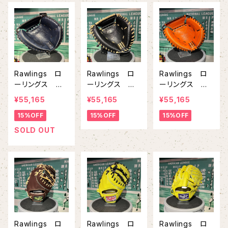
ー スカーレッ
ク グレー
ト
Rawlings ロ
Rawlings ロ
Rawlings ロ
ーリングス 硬
ーリングス 硬
ーリングス 硬
式 キャッチャ
式 キャッチャ
式 キャッチャ
¥55,165
¥55,165
¥55,165
ーミット HOH
ーミット HOH
ーミット HOH
15%OFF
15%OFF
15%OFF
PREMIUM
PREMIUM
PREMIUM
GH4HPJMF
GH3HPJMF
GH4HPJMF
SOLD OUT
Vブラック ブラ
ブラック キャメ
オレンジ ブラッ
ック
ル
ク
Rawlings ロ
Rawlings ロ
Rawlings ロ