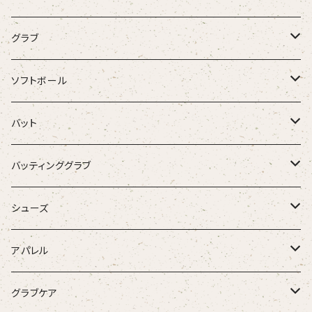
グラブ
ZETT
ソフトボール
Rawlings
グラブ
バット
SSK
バット
硬式木製バット
バッティンググラブ
Donaiya
硬式金属バット
一般バッティンググラブ
シューズ
Wilson
軟式木製バット
学生用バッティンググラブ
金具スパイク
アパレル
Ip Select
軟式金属バット
少年用バッティンググラブ
ポイントスパイク
古着・USED
グラブケア