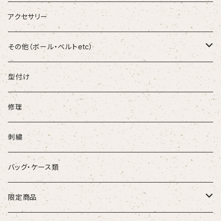
和牛JB
軟式FPR
ランニングシューズ
Tシャツ
FORTUN EFIELD
アクセサリー
D-Quest
少年木製バット
ソックス
和牛JB
その他（ボール・ベルトetc）
DEAD STOCK
少年金属バット
ボール
型付け
Genuine
ベルト
修理
SUREPLAY
刺繍
バッグ・ケース類
限定商品