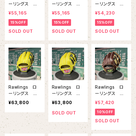
ーリングス 硬
ーリングス 硬
ーリングス 硬
式 ファースト
式 ファースト
式グラブ 投手
¥55,165
¥55,165
¥54,230
ミット HOH
ミット HOH
用 HOH PRE
15%OFF
15%OFF
15%OFF
PREMIUM GH
PREMIUM GH
MIUM GH5HP
5HPK05 エス
5HPK05 ジャ
A15W ジャズ
SOLD OUT
SOLD OUT
SOLD OUT
プレッソ キャメ
ズイエロー ブ
イエロー イエ
ル
ラウン
ロー
Rawlings ロ
Rawlings ロ
Rawlings ロ
ーリングス 硬
ーリングス 硬
ーリングス 硬
式グラブ 内野
式グラブ 内野
式グラブ 内野
¥63,800
¥63,800
¥57,420
手用 HOH P
手用 HOH P
手用 HOH P
10%OFF
REMIUM GH5
REMIUM GH5
REMIUM GH5
SOLD OUT
HPN6X ジャ
HPCK4H ジャ
HPCK4H エス
SOLD OUT
ズイエロー ブ
ズイエロー ブ
プレッソ キャメ
ラウン
ラウン
ル