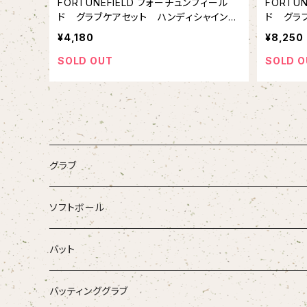
FORTUNEFIELD フォーチュンフィール
FORTU
ド グラブケアセット ハンディシャイン付
ド グラ
き グラブ磨き グラブメンテナンス
¥4,180
¥8,250
SOLD OUT
SOLD O
グラブ
ZETT
ソフトボール
Rawlings
グラブ
バット
SSK
バット
硬式木製バット
バッティンググラブ