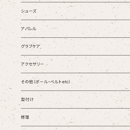
Donaiya
硬式金属バット
一般バッティンググラブ
シューズ
Wilson
軟式木製バット
学生用バッティンググラブ
金具スパイク
アパレル
Ip Select
軟式金属バット
少年用バッティンググラブ
ポイントスパイク
古着・USED
グラブケア
和牛JB
軟式FPR
ランニングシューズ
Tシャツ
FORTUN EFIELD
アクセサリー
D-Quest
少年木製バット
ソックス
和牛JB
その他（ボール・ベルトetc）
DEAD STOCK
少年金属バット
ボール
型付け
Genuine
ベルト
修理