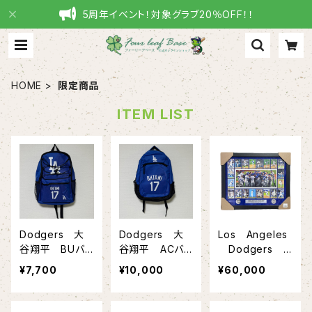
5周年イベント！対象グラブ20％OFF！！
HOME
限定商品
ITEM LIST
Dodgers 大
Dodgers 大
Los Angeles
谷翔平 BUバッ
谷翔平 ACバッ
Dodgers 2
クパック FOC
クパック FOC
024 WS優勝
¥7,700
¥10,000
¥60,000
O社
O社
記念グッズ DX
コインフォトミン
ト