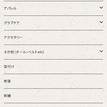
Wilson
軟式木製バット
学生用バッティンググラブ
金具スパイク
アパレル
Ip Select
軟式金属バット
少年用バッティンググラブ
ポイントスパイク
古着・USED
グラブケア
和牛JB
軟式FPR
ランニングシューズ
Tシャツ
FORTUN EFIELD
アクセサリー
D-Quest
少年木製バット
ソックス
和牛JB
その他（ボール・ベルトetc）
DEAD STOCK
少年金属バット
ボール
型付け
Genuine
ベルト
修理
SUREPLAY
刺繍