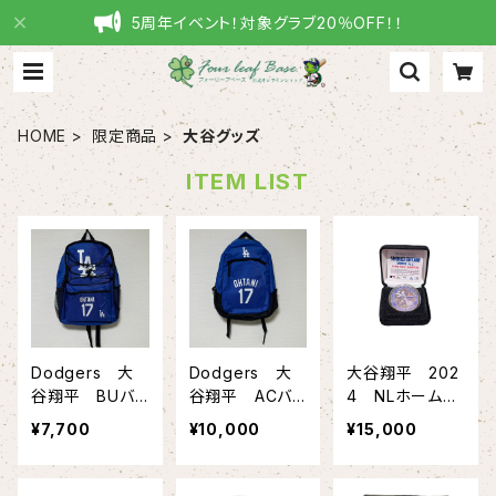
5周年イベント！対象グラブ20％OFF！！
HOME
限定商品
大谷グッズ
ITEM LIST
Dodgers 大
Dodgers 大
大谷翔平 202
谷翔平 BUバッ
谷翔平 ACバッ
4 NLホームラ
クパック FOC
クパック FOC
ン王記念グッ
¥7,700
¥10,000
¥15,000
O社
O社
ズ ゴールドコ
イン