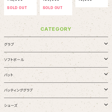
ールドコイン
ブルコインフォト
ンキーチェーン
ミント
SOLD OUT
SOLD OUT
CATEGORY
グラブ
ZETT
ソフトボール
Rawlings
グラブ
バット
SSK
バット
硬式木製バット
バッティンググラブ
Donaiya
硬式金属バット
一般バッティンググラブ
シューズ