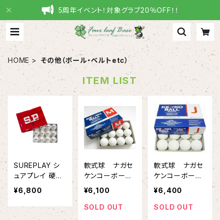
5周年イベント！対象グラブ20％OFF！！
HOME
その他（ボール・ベルトetc）
ITEM LIST
SUREPLAY シ
軟式球 ナガセ
軟式球 ナガセ
ュアプレイ 硬式
ケンコーボー
ケンコーボー
練習球 1ダース
ル M号
ル J号
¥6,800
¥6,100
¥6,400
SPB-260D
SOLD OUT
SOLD OUT