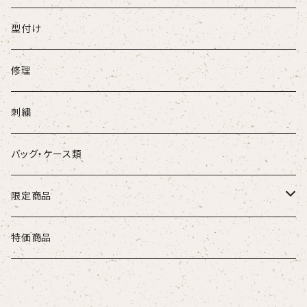
DEAD STOCK
少年金属バット
ボール
型付け
Genuine
ベルト
修理
SUREPLAY
刺繍
バッグ・ケース類
限定商品
大谷グッズ
特価商品
MLBグッズ