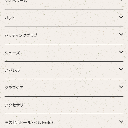
ZETT
ソフトボール
Rawlings
グラブ
バット
SSK
バット
硬式木製バット
バッティンググラブ
Donaiya
硬式金属バット
一般バッティンググラブ
シューズ
Wilson
軟式木製バット
学生用バッティンググラブ
金具スパイク
アパレル
Ip Select
軟式金属バット
少年用バッティンググラブ
ポイントスパイク
古着・USED
グラブケア
和牛JB
軟式FPR
ランニングシューズ
Tシャツ
FORTUN EFIELD
アクセサリー
D-Quest
少年木製バット
ソックス
和牛JB
その他（ボール・ベルトetc）