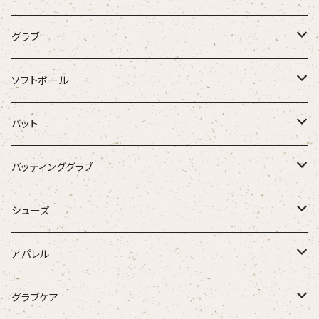
グラブ
ZETT
ソフトボール
Rawlings
グラブ
バット
SSK
バット
硬式木製バット
バッティンググラブ
Donaiya
硬式金属バット
一般バッティンググラブ
シューズ
Wilson
軟式木製バット
学生用バッティンググラブ
金具スパイク
アパレル
Ip Select
軟式金属バット
少年用バッティンググラブ
ポイントスパイク
古着・USED
グラブケア