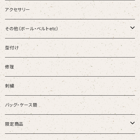
和牛JB
軟式FPR
ランニングシューズ
Tシャツ
FORTUN EFIELD
アクセサリー
D-Quest
少年木製バット
ソックス
和牛JB
その他（ボール・ベルトetc）
DEAD STOCK
少年金属バット
ボール
型付け
Genuine
ベルト
修理
SUREPLAY
刺繍
バッグ・ケース類
限定商品